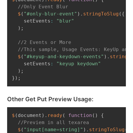
//Only Event Blur
$
(
"#only-blur-event"
)
.
stringToSlug
(
{
    setEvents
:
"blur"
)
;
//2 Events or More
//This sample, Usage Events: KeyUp and
$
(
"#keyup-and-keydown-events"
)
.
stringT
    setEvents
:
"keyup keydown"
)
;
}
)
;
Other Get Put Preview Usage:
$
(
document
)
.
ready
(
function
(
)
{
//Previem in all texarea
$
(
"input[name=string]"
)
.
stringToSlug
(
{