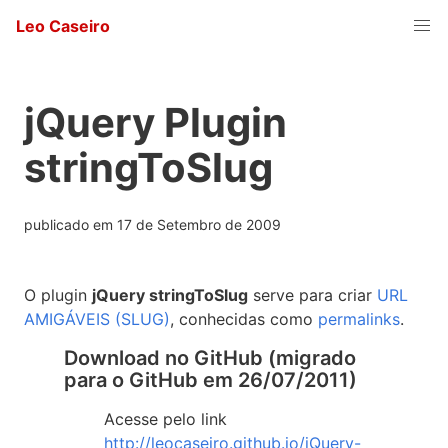
Leo Caseiro
jQuery Plugin
stringToSlug
publicado em
17 de Setembro de 2009
O plugin
jQuery stringToSlug
serve para criar
URL
AMIGÁVEIS (SLUG)
, conhecidas como
permalinks
.
Download no GitHub (migrado
para o GitHub em 26/07/2011)
Acesse pelo link
http://leocaseiro.github.io/jQuery-