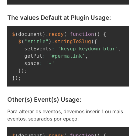
The values Default at Plugin Usage:
$
(
document
)
.
ready
(
function
(
)
{
$
(
"#title"
)
.
stringToSlug
(
{
    setEvents
:
'keyup keydown blur'
,
    getPut
:
'#permalink'
,
    space
:
'-'
}
)
;
}
)
;
Other(s) Event(s) Usage:
Para alterar os eventos, devemos inserir 1 ou mais
eventos, separados por epaço:
$
(
document
)
.
ready
(
function
(
)
{