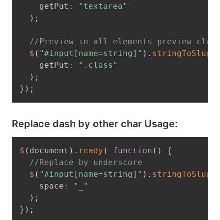
    getPut
:
"textarea"
)
;
//Preview in all elements preview clas
$
(
"#input[name=string]"
)
.
stringToSlug
(
    getPut
:
".class"
)
;
}
)
;
Replace dash by other char Usage:
$
(
document
)
.
ready
(
function
(
)
{
//Replace by underscore
$
(
"#input[name=string]"
)
.
stringToSlug
(
    space
:
"_"
)
;
}
)
;