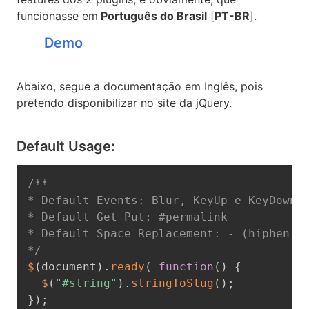
funcionasse em
Português do Brasil
[
PT-BR
].
Demo
Abaixo, segue a documentação em Inglês, pois
pretendo disponibilizar no site da jQuery.
Default Usage:
/**

* Default Events: Blur, KeyUp e KeyDown:

* Default Get Put: #permalink

* Default Space Replacement: - (hiphen)

*/
$
(
document
)
.
ready
(
function
(
)
{
$
(
"#string"
)
.
stringToSlug
(
)
;
}
)
;